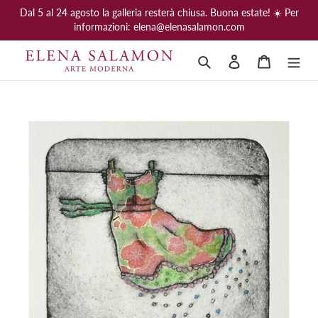
Vai
Dal 5 al 24 agosto la galleria resterà chiusa. Buona estate! ☀️ Per
direttamente
informazioni: elena@elenasalamon.com
ai
contenuti
Cerca
Accedi
Carrello