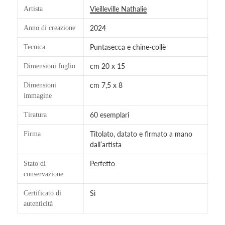
Vieilleville Nathalie
Artista
2024
Anno di creazione
Puntasecca e chine-collè
Tecnica
cm 20 x 15
Dimensioni foglio
cm 7,5 x 8
Dimensioni
immagine
60 esemplari
Tiratura
Titolato, datato e firmato a mano
Firma
dall’artista
Perfetto
Stato di
conservazione
Sì
Certificato di
autenticità