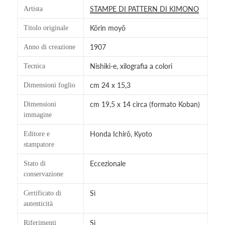
STAMPE DI PATTERN DI KIMONO
Artista
Kōrin moyō
Titolo originale
1907
Anno di creazione
Nishiki-e, xilografia a colori
Tecnica
cm 24 x 15,3
Dimensioni foglio
cm 19,5 x 14 circa (formato Koban)
Dimensioni
immagine
Honda Ichirō, Kyoto
Editore e
stampatore
Eccezionale
Stato di
conservazione
Sì
Certificato di
autenticità
Sì
Riferimenti