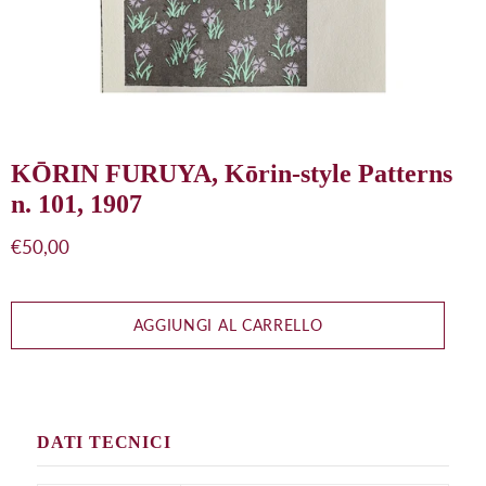
KŌRIN FURUYA, Kōrin-style Patterns
n. 101, 1907
Prezzo
€50,00
di
listino
AGGIUNGI AL CARRELLO
DATI TECNICI