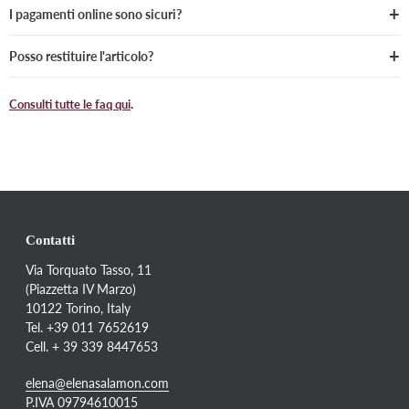
I pagamenti online sono sicuri?
Posso restituire l'articolo?
Consulti tutte le faq qui
.
Contatti
Via Torquato Tasso, 11
(Piazzetta IV Marzo)
10122 Torino, Italy
Tel. +39 011 7652619
Cell. + 39 339 8447653
elena@elenasalamon.com
P.IVA 09794610015