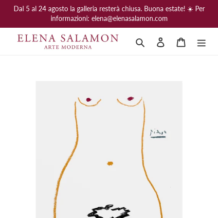
Vai
Dal 5 al 24 agosto la galleria resterà chiusa. Buona estate! ☀️ Per
direttamente
informazioni: elena@elenasalamon.com
ai
contenuti
Cerca
Accedi
Carrello