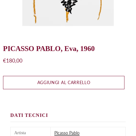
PICASSO PABLO, Eva, 1960
Prezzo
€180,00
di
listino
AGGIUNGI AL CARRELLO
DATI TECNICI
Picasso Pablo
Artista