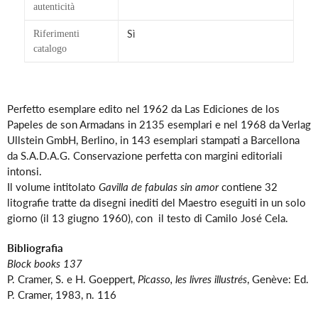
autenticità
Sì
Riferimenti
catalogo
Inserimento
del
Perfetto esemplare edito nel 1962 da Las Ediciones de los
prodotto
Papeles de son Armadans in 2135 esemplari e nel 1968 da Verlag
nel
Ullstein GmbH, Berlino, in 143 esemplari stampati a Barcellona
carrello
da S.A.D.A.G. Conservazione perfetta con margini editoriali
intonsi.
Il volume intitolato
Gavilla de fabulas sin amor
contiene 32
litografie tratte da disegni inediti del Maestro eseguiti in un solo
giorno (il 13 giugno 1960), con il testo di Camilo José Cela.
Bibliografia
Block books 137
P. Cramer, S. e H. Goeppert,
Picasso, les livres illustrés
, Genève: Ed.
P. Cramer, 1983, n. 116