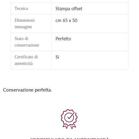
Stampa offset
Tecnica
cm 65 x 50
Dimensioni
immagine
Perfetto
Stato di
conservazione
Sì
Certificato di
autenticità
Inserimento
del
Conservazione perfetta.
prodotto
nel
carrello