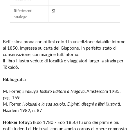
Sì
Riferimenti
catalogo
Inserimento
del
Bellissima prova con ottimi colori in un’edizione databile intorno
prodotto
al 1850. Impressa su carta del Giappone. In perfetto stato di
nel
conservazione, con margine tutt’intorno.
carrello
Il libro illustra vedute di località e viaggiatori lungo la strada per
Tōkaidō.
Bibliografia
M. Forrer,
Eirakuya Tōshirō Editore a Nagoya
, Amsterdam 1985,
pag. 159
M. Forrer,
Hokusai e la sua scuola. Dipinti, disegni e libri illustrati
,
Haarlem 1982, n. 87
Hokkei Totoya
(Edo 1780 - Edo 1850) fu uno dei primi e più
noti studenti di Hokusai, con un ampio corpus di opere composto