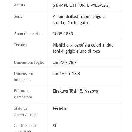
STAMPE DI FIORI E PAESAGGI
Artista
Album di illustrazioni lungo la
Serie
strada; Dochu gafu
1838-1850
Anno di creazione
Nishiki-e, xilografia a colori in due
Tecnica
toni di grigio e uno di rosa
cm 22 x 28,7
Dimensioni foglio
cm 19,5 x 13,8
Dimensioni
immagine
Eirakuya Tōshirō, Nagoya
Editore e
stampatore
Perfetto
Stato di
conservazione
Sì
Certificato di
autenticità