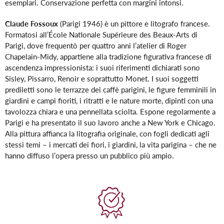
esemplari. Conservazione perfetta con margini intonsi.
nel
carrello
Claude Fossoux
(Parigi 1946) è un pittore e litografo francese.
Formatosi all’École Nationale Supérieure des Beaux-Arts di
Parigi, dove frequentò per quattro anni l’atelier di Roger
Chapelain-Midy, appartiene alla tradizione figurativa francese di
ascendenza impressionista: i suoi riferimenti dichiarati sono
Sisley, Pissarro, Renoir e soprattutto Monet. I suoi soggetti
prediletti sono le terrazze dei caffè parigini, le figure femminili in
giardini e campi fioriti, i ritratti e le nature morte, dipinti con una
tavolozza chiara e una pennellata sciolta. Espone regolarmente a
Parigi e ha presentato il suo lavoro anche a New York e Chicago.
Alla pittura affianca la litografia originale, con fogli dedicati agli
stessi temi – i mercati dei fiori, i giardini, la vita parigina – che ne
hanno diffuso l’opera presso un pubblico più ampio.