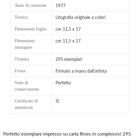
1977
Anno di creazione
Litografia originale a colori
Tecnica
cm 11,5 x 17
Dimensioni foglio
cm 11,5 x 17
Dimensioni
immagine
295 esemplari
Tiratura
Firmato a mano dall’artista
Firma
Perfetto
Stato di
conservazione
Sì
Certificato di
autenticità
Inserimento
del
Perfetto esemplare impresso su carta Rives in complessivi 295
prodotto