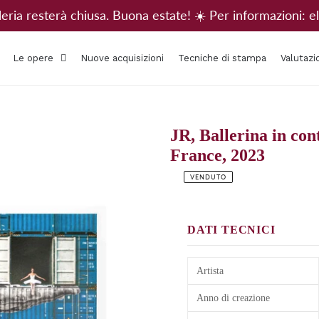
alleria resterà chiusa. Buona estate! ☀️ Per informazioni
Le opere
Nuove acquisizioni
Tecniche di stampa
Valutazi
JR, Ballerina in con
France, 2023
VENDUTO
Prezzo
di
listino
DATI TECNICI
Artista
Anno di creazione