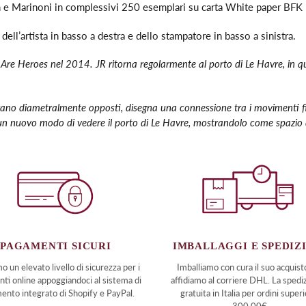
n e Marinoni
in complessivi 250 esemplari su carta White paper BFK 
ell’artista in basso a destra e dello stampatore in basso a sinistra.
 Are Heroes nel 2014. JR ritorna regolarmente al porto di Le Havre, in q
o diametralmente opposti, disegna una connessione tra i movimenti fini e 
 un nuovo modo di vedere il porto di Le Havre, mostrandolo come spazio d
PAGAMENTI SICURI
IMBALLAGGI E SPEDIZ
o un elevato livello di sicurezza per i
Imballiamo con cura il suo acquist
ti online appoggiandoci al sistema di
affidiamo al corriere DHL. La spedi
ento integrato di Shopify e PayPal.
gratuita in Italia per ordini superi