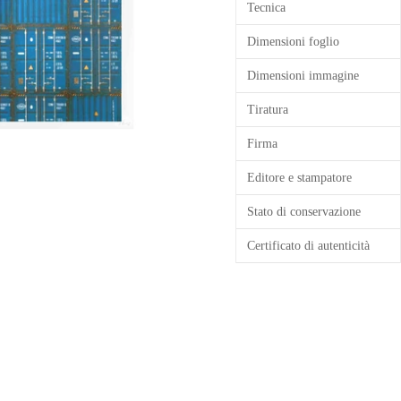
Tecnica
Dimensioni foglio
Dimensioni immagine
Tiratura
Firma
Editore e stampatore
Stato di conservazione
Certificato di autenticità
Inserimento
del
prodotto
nel
carrello