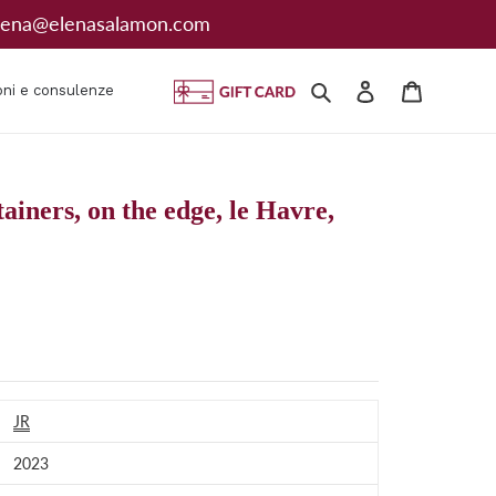
: elena@elenasalamon.com
Cerca
Accedi
Carrello
oni e consulenze
tainers, on the edge, le Havre,
JR
2023