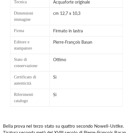
Acquaforte originale
Tecnica
cm 12,7 x 10,3
Dimensioni
immagine
Firmato in lastra
Firma
Pierre-François Basan
Editore e
stampatore
Ottimo
Stato di
conservazione
Sì
Certificato di
autenticità
Sì
Riferimenti
catalogo
Inserimento
del
Bella prova nel terzo stato su quattro secondo Nowell-Ustike.
prodotto
Tiratura seconda metà del XVIII secolo di Pierre-François Basan.