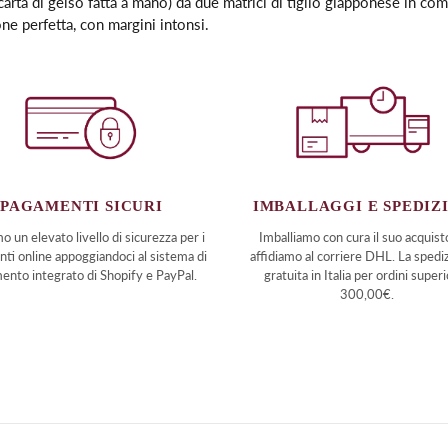
(carta di gelso fatta a mano) da due matrici di tiglio giapponese in c
prodotto
e perfetta, con margini intonsi.
nel
carrello
PAGAMENTI SICURI
IMBALLAGGI E SPEDIZ
o un elevato livello di sicurezza per i
Imballiamo con cura il suo acquist
ti online appoggiandoci al sistema di
affidiamo al corriere DHL. La spedi
ento integrato di Shopify e PayPal.
gratuita in Italia per ordini superi
300,00€.