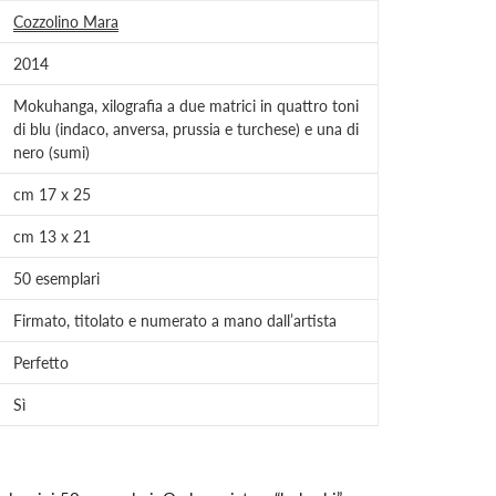
Cozzolino Mara
2014
Mokuhanga, xilografia a due matrici in quattro toni
di blu (indaco, anversa, prussia e turchese) e una di
nero (sumi)
cm 17 x 25
cm 13 x 21
50 esemplari
Firmato, titolato e numerato a mano dall’artista
Perfetto
Sì