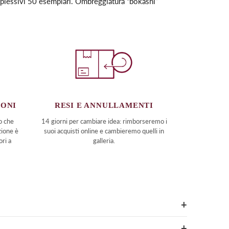
omplessivi 50 esemplari. Ombreggiatura “bokashi”
RESI E ANNULLAMENTI
IONI
14 giorni per cambiare idea: rimborseremo i
o che
suoi acquisti online e cambieremo quelli in
zione è
galleria.
ori a