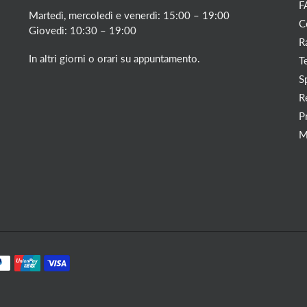
F
Martedì, mercoledì e venerdì: 15:00 – 19:00
C
Giovedì: 10:30 – 19:00
R
In altri giorni o orari su appuntamento.
T
S
R
P
M