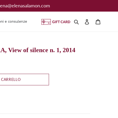
: elena@elenasalamon.com
Cerca
Accedi
Carrello
oni e consulenze
iew of silence n. 1, 2014
 CARRELLO