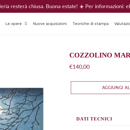
alleria resterà chiusa. Buona estate! ☀️ Per informazioni
Le opere
Nuove acquisizioni
Tecniche di stampa
Valutazi
COZZOLINO MARA, V
Prezzo
€140,00
di
listino
AGGIUNGI AL
DATI TECNICI