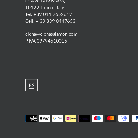
(Piazzetta IV Marzo)
10122 Torino, Italy
Tel. +39 011 7652619
Cell. + 39 339 8447653
elena@elenasalamon.com
P.IVA 09794610015
Metodi
di
pagamento