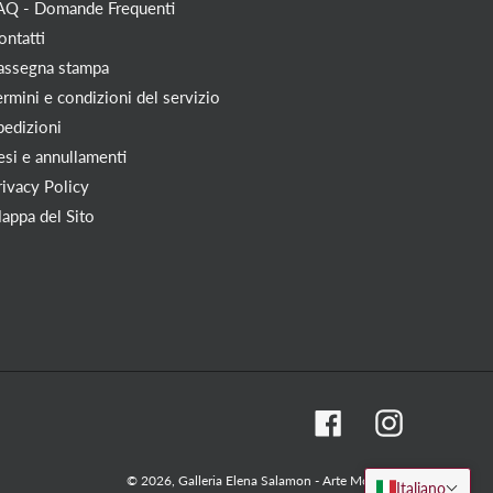
AQ - Domande Frequenti
ontatti
assegna stampa
ermini e condizioni del servizio
pedizioni
esi e annullamenti
rivacy Policy
appa del Sito
Facebook
Instagram
© 2026,
Galleria Elena Salamon - Arte Moderna
Italiano